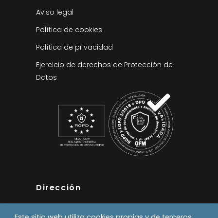
Aviso legal
Política de cookies
Política de privacidad
Ejercicio de derechos de Protección de
Datos
Dirección
Pol. Industrial Errekaldea
Este sitio web utiliza cookies propias y de terceros