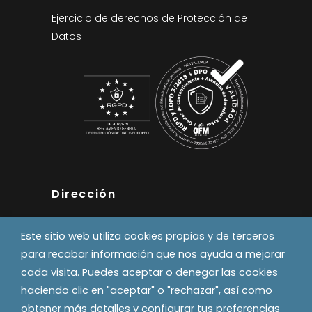
Ejercicio de derechos de Protección de
Datos
Dirección
Pol. Industrial Errekaldea
Este sitio web utiliza cookies propias y de terceros
Calle A, naves 6 y 8
para recabar información que nos ayuda a mejorar
31191 - Beriain
cada visita. Puedes aceptar o denegar las cookies
T. 948 18 92 43
haciendo clic en "aceptar" o "rechazar", así como
comalsl@comalsl.com
obtener más detalles y configurar tus preferencias