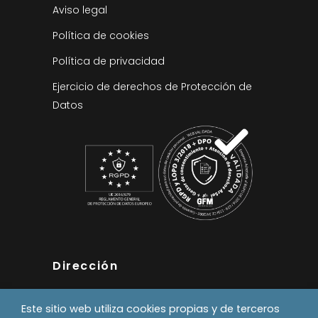
Aviso legal
Política de cookies
Política de privacidad
Ejercicio de derechos de Protección de
Datos
Dirección
Pol. Industrial Errekaldea
Este sitio web utiliza cookies propias y de terceros