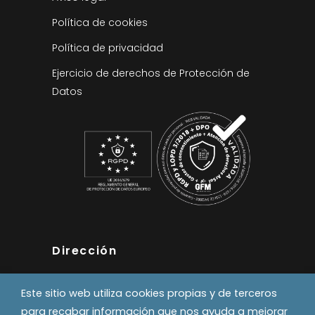
Política de cookies
Política de privacidad
Ejercicio de derechos de Protección de
Datos
Dirección
Pol. Industrial Errekaldea
Este sitio web utiliza cookies propias y de terceros
Calle A, naves 6 y 8
para recabar información que nos ayuda a mejorar