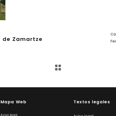
Ca
a de Zamartze
Fe
Mapa Web
Textos legales
Aviso legal