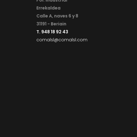
Pol. Industrial
Errekaldea
Calle A, naves 6 y 8
31191 - Beriain
T. 948 18 92 43
comalsl@comalsl.com