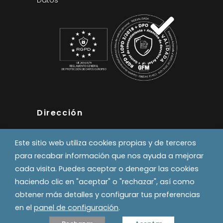
Datos
Dirección
Pol. Industrial Errekaldea
Este sitio web utiliza cookies propias y de terceros
Calle A, naves 6 y 8
para recabar información que nos ayuda a mejorar
31191 - Beriain
cada visita. Puedes aceptar o denegar las cookies
T. 948 18 92 43
haciendo clic en "aceptar" o "rechazar", así como
comalsl@comalsl.com
obtener más detalles y configurar tus preferencias
en el
panel de configuración
.