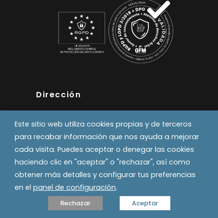
Dirección
Pol. Industrial Errekaldea
Este sitio web utiliza cookies propias y de terceros
Calle A, naves 6 y 8
para recabar información que nos ayuda a mejorar
31191 - Beriain
cada visita. Puedes aceptar o denegar las cookies
T. 948 18 92 43
haciendo clic en "aceptar" o "rechazar", así como
comalsl@comalsl.com
obtener más detalles y configurar tus preferencias
en el
panel de configuración
.
Rechazar
Aceptar